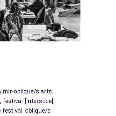
n mir-oblique/s arts
estival ]interstice[,
festival, oblique/s